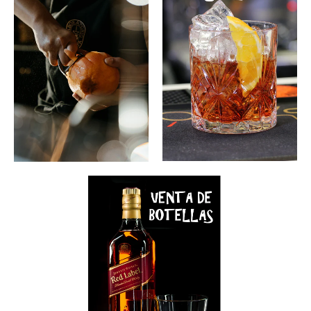
Nota: No se hacen envíos de licores y
destilados, solo entregas personales en CDMX
Tenemos diferentes métodos de pago.
y algunos municipios del Estado de México.
Puedes hacerlo con tarjeta de crédito, débito,
pago en efectivo contra entrega, transferencia
electrónica o depósito bancario.
Cualquier duda que tengas, contáctanos vía
telefónica o WhatsApp en el teléfono 55 3331
7816, con gusto te apoyamos en tu proceso
de compra.
Método de envío, entrega local y costos
Entrega Local.
Si el lugar de entrega está a
menos de 9 km de nuestro Centro de
Distribución (Mundo E).
* Para el Estado de México costo $50.00 M.N.
* Para CDMX va desde los $150.00 M.N.