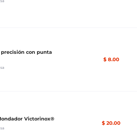
asa
 precisión con punta
$ 8.00
asa
Mondador Victorinox®
$ 20.00
asa