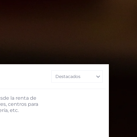
sde la renta de
es, centros para
ría, etc.