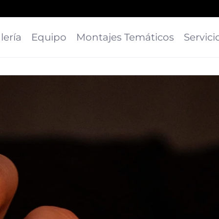
lería
Equipo
Montajes Temáticos
Servici