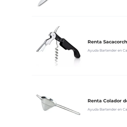
Renta Sacacorch
Ayuda Bartender en C
Renta Colador d
Ayuda Bartender en C