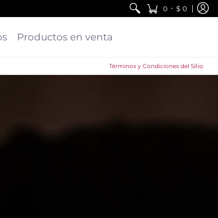
•
0
$ 0
os
Productos en venta
Términos y Condiciones del Sitio