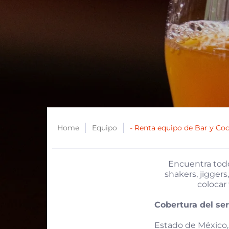
Home
Equipo
- Renta equipo de Bar y Coc
Encuentra todo
shakers, jigger
colocar 
Cobertura del se
Estado de México,