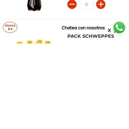
Ahorra
Chatea con nosotros
$ 6
AGUA TÓNICA SIX
PACK SCHWEPPES
$ 64.00
$ 70.00
Ayuda Bartender en Casa
1 EN STOCK
¿Encontraste lo que
buscabas?